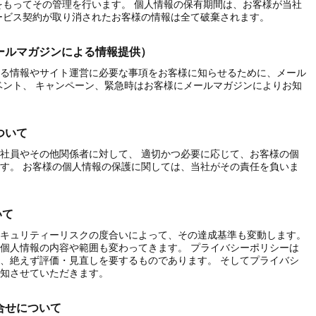
をもってその管理を行います。 個人情報の保有期間は、お客様が当社
ービス契約が取り消されたお客様の情報は全て破棄されます。
メールマガジンによる情報提供）
る情報やサイト運営に必要な事項をお客様に知らせるために、メール
ベント、 キャンペーン、緊急時はお客様にメールマガジンによりお知
ついて
社員やその他関係者に対して、 適切かつ必要に応じて、お客様の個
す。 お客様の個人情報の保護に関しては、当社がその責任を負いま
いて
キュリティーリスクの度合いによって、その達成基準も変動します。
個人情報の内容や範囲も変わってきます。 プライバシーポリシーは
、絶えず評価・見直しを要するものであります。 そしてプライバシ
知させていただきます。
合せについて